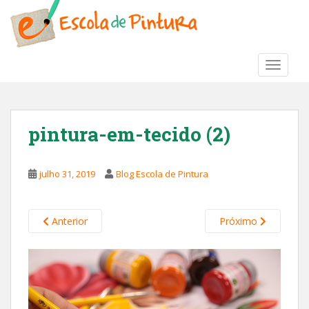
S
k
i
p
TOGGLE
t
o
m
a
pintura-em-tecido (2)
i
n
c
julho 31, 2019
Blog Escola de Pintura
o
n
t
Anterior
Próximo
e
n
t