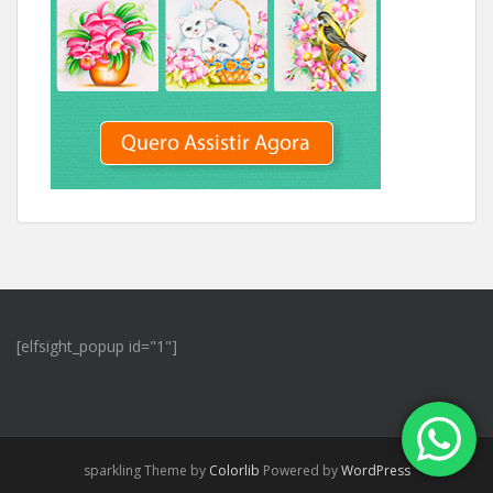
[elfsight_popup id="1"]
sparkling Theme by
Colorlib
Powered by
WordPress