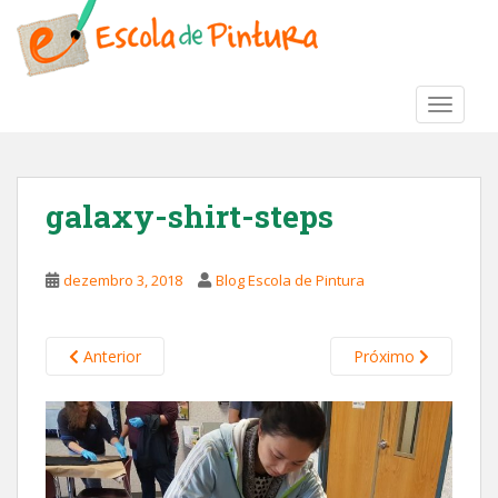
S
k
i
p
TOGGLE
t
o
m
a
galaxy-shirt-steps
i
n
c
dezembro 3, 2018
Blog Escola de Pintura
o
n
t
Anterior
Próximo
e
n
t