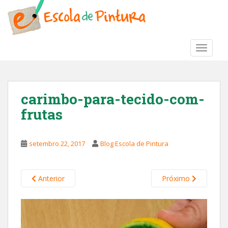
S
k
i
p
TOGGLE
t
o
m
a
carimbo-para-tecido-com-
i
frutas
n
c
o
setembro 22, 2017
Blog Escola de Pintura
n
t
e
Anterior
Próximo
n
t