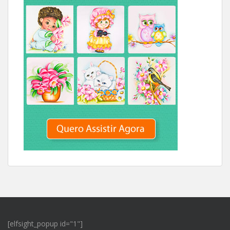
[elfsight_popup id="1"]