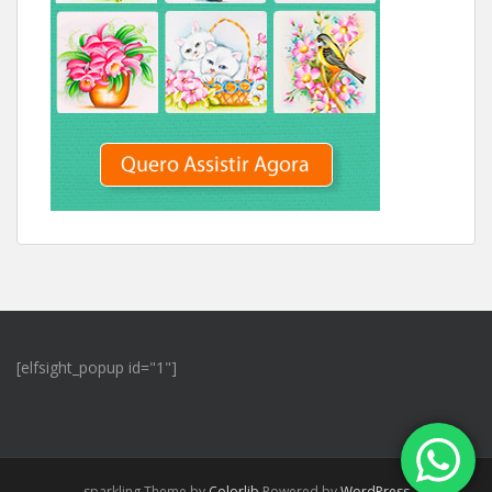
[elfsight_popup id="1"]
sparkling Theme by
Colorlib
Powered by
WordPress