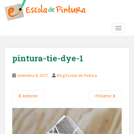
S
k
i
p
TOGGLE
t
o
m
a
pintura-tie-dye-1
i
n
c
setembro 8, 2017
Blog Escola de Pintura
o
n
t
Anterior
Próximo
e
n
t