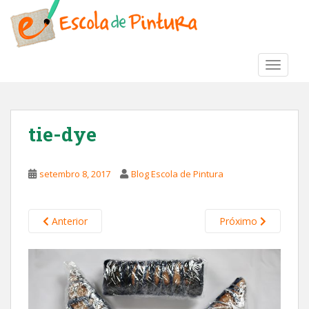
S
k
i
p
TOGGLE
t
o
m
a
tie-dye
i
n
c
setembro 8, 2017
Blog Escola de Pintura
o
n
t
Anterior
Próximo
e
n
t