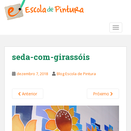
S
k
i
p
TOGGLE
t
o
m
a
seda-com-girassóis
i
n
c
dezembro 7, 2018
Blog Escola de Pintura
o
n
t
Anterior
Próximo
e
n
t