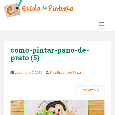
S
k
i
p
TOGGLE
t
o
m
a
como-pintar-pano-de-
i
prato (5)
n
c
o
dezembro 9, 2019
Blog Escola de Pintura
n
t
e
Próximo
n
t