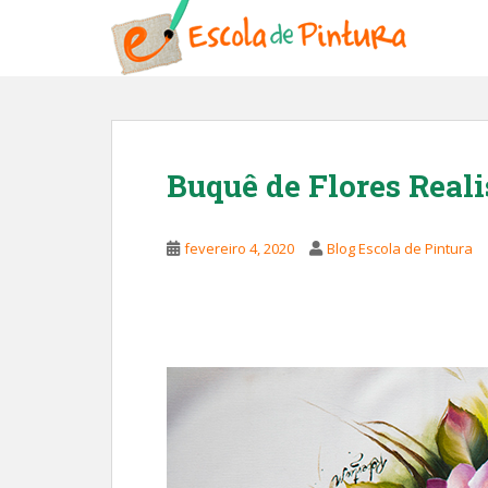
S
k
i
p
t
o
m
Buquê de Flores Reali
a
i
n
fevereiro 4, 2020
Blog Escola de Pintura
c
o
n
t
e
n
t