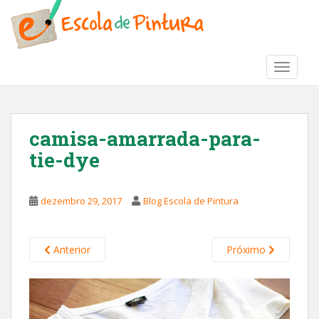
S
k
i
p
TOGGLE
t
o
m
a
camisa-amarrada-para-
i
tie-dye
n
c
o
dezembro 29, 2017
Blog Escola de Pintura
n
t
e
Anterior
Próximo
n
t