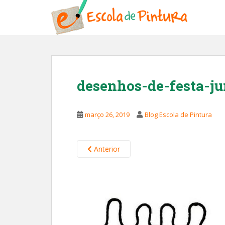
S
k
i
p
t
o
m
desenhos-de-festa-ju
a
i
n
março 26, 2019
Blog Escola de Pintura
c
o
n
Anterior
t
e
n
t