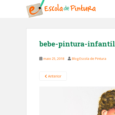
S
k
i
p
t
o
m
bebe-pintura-infantil
a
i
n
maio 25, 2018
Blog Escola de Pintura
c
o
n
Anterior
t
e
n
t