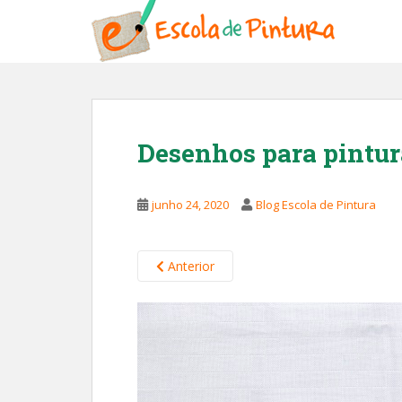
S
k
i
p
t
o
m
Desenhos para pintura
a
i
n
junho 24, 2020
Blog Escola de Pintura
c
o
n
Anterior
t
e
n
t