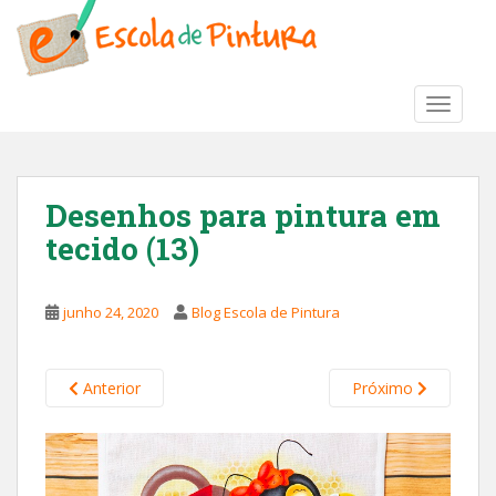
S
k
i
p
TOGGLE
t
o
m
a
Desenhos para pintura em
i
tecido (13)
n
c
o
junho 24, 2020
Blog Escola de Pintura
n
t
e
Anterior
Próximo
n
t