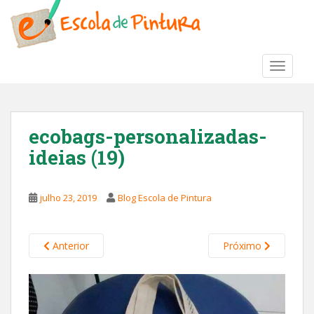
S
k
i
p
TOGGLE
t
o
m
a
ecobags-personalizadas-
i
ideias (19)
n
c
o
julho 23, 2019
Blog Escola de Pintura
n
t
e
Anterior
Próximo
n
t