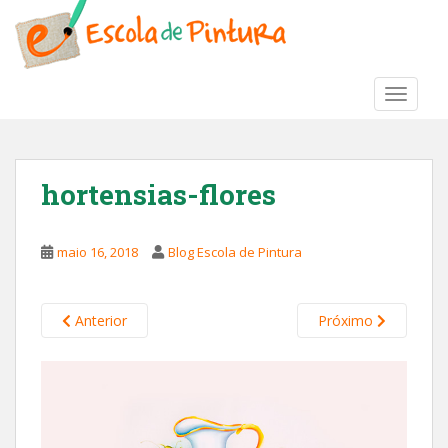
S
k
i
p
TOGGLE
t
o
m
a
hortensias-flores
i
n
c
maio 16, 2018
Blog Escola de Pintura
o
n
t
Anterior
Próximo
e
n
t