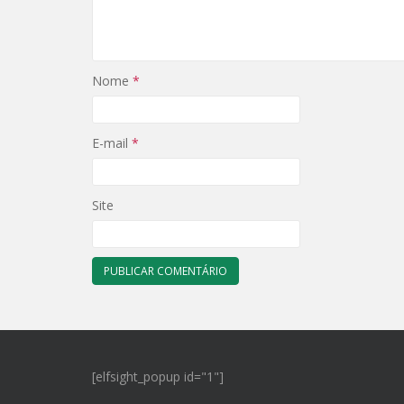
Nome
*
E-mail
*
Site
[elfsight_popup id="1"]