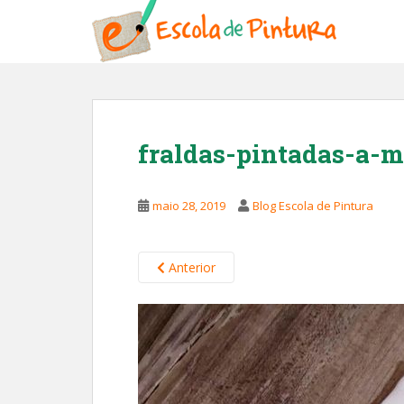
S
k
i
p
t
o
m
fraldas-pintadas-a-m
a
i
n
maio 28, 2019
Blog Escola de Pintura
c
o
n
Anterior
t
e
n
t