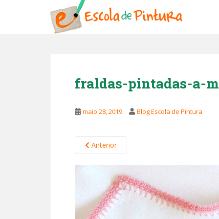
S
k
i
p
t
o
m
fraldas-pintadas-a-
a
i
n
maio 28, 2019
Blog Escola de Pintura
c
o
n
Anterior
t
e
n
t