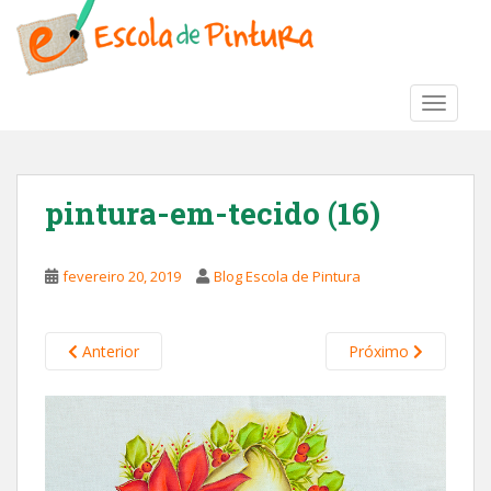
S
k
i
p
TOGGLE
t
o
m
a
pintura-em-tecido (16)
i
n
c
fevereiro 20, 2019
Blog Escola de Pintura
o
n
t
Anterior
Próximo
e
n
t