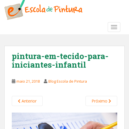
S
k
i
p
TOGGLE
t
o
m
a
pintura-em-tecido-para-
i
iniciantes-infantil
n
c
o
maio 21, 2018
Blog Escola de Pintura
n
t
e
Anterior
Próximo
n
t