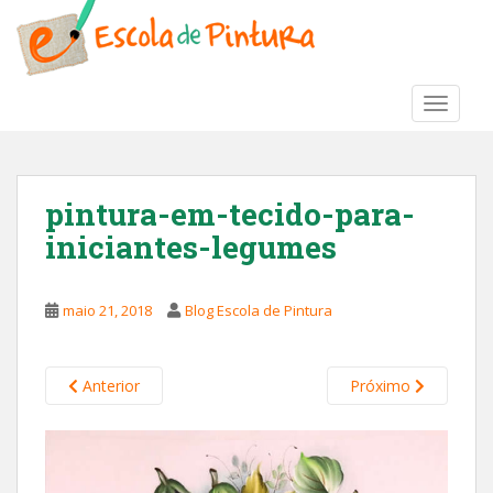
S
k
i
p
TOGGLE
t
o
m
a
pintura-em-tecido-para-
i
iniciantes-legumes
n
c
o
maio 21, 2018
Blog Escola de Pintura
n
t
e
Anterior
Próximo
n
t