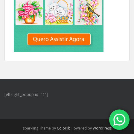
[elfsight_popup id="1"]
sparkling Theme by
Colorlib
Powered by
WordPress