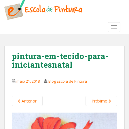
S
k
i
p
TOGGLE
t
o
m
a
pintura-em-tecido-para-
i
iniciantesnatal
n
c
o
maio 21, 2018
Blog Escola de Pintura
n
t
e
Anterior
Próximo
n
t