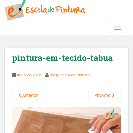
S
k
i
p
TOGGLE
t
o
m
a
pintura-em-tecido-tabua
i
n
c
maio 22, 2018
Blog Escola de Pintura
o
n
t
Anterior
Próximo
e
n
t