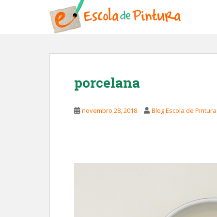
S
k
i
p
t
o
m
porcelana
a
i
n
novembro 28, 2018
Blog Escola de Pintura
c
o
n
t
e
n
t