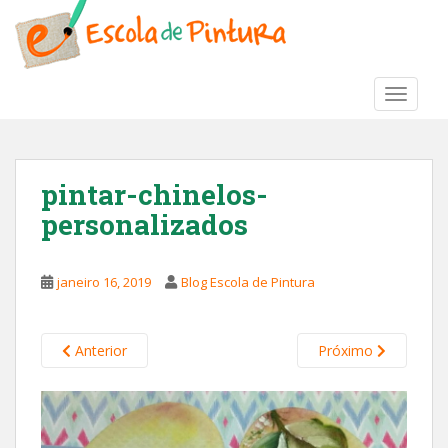
S
k
i
p
TOGGLE
t
o
m
a
pintar-chinelos-
i
personalizados
n
c
o
janeiro 16, 2019
Blog Escola de Pintura
n
t
e
Anterior
Próximo
n
t