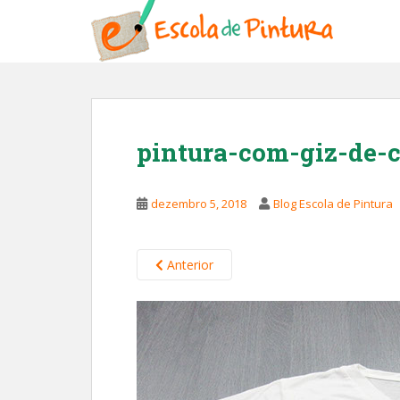
S
k
i
p
t
o
m
pintura-com-giz-de-
a
i
n
dezembro 5, 2018
Blog Escola de Pintura
c
o
n
Anterior
t
e
n
t