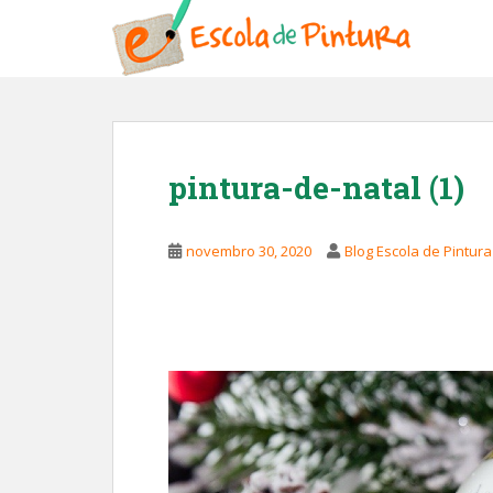
S
k
i
p
t
o
m
pintura-de-natal (1)
a
i
n
novembro 30, 2020
Blog Escola de Pintura
c
o
n
t
e
n
t