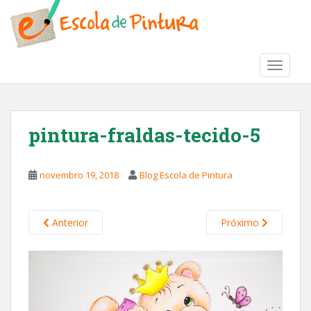
S
k
i
p
TOGGLE
t
o
m
a
pintura-fraldas-tecido-5
i
n
c
novembro 19, 2018
Blog Escola de Pintura
o
n
t
Anterior
Próximo
e
n
t