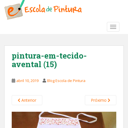
S
k
i
p
TOGGLE
t
o
m
a
pintura-em-tecido-
i
avental (15)
n
c
o
abril 10, 2019
Blog Escola de Pintura
n
t
e
Anterior
Próximo
n
t