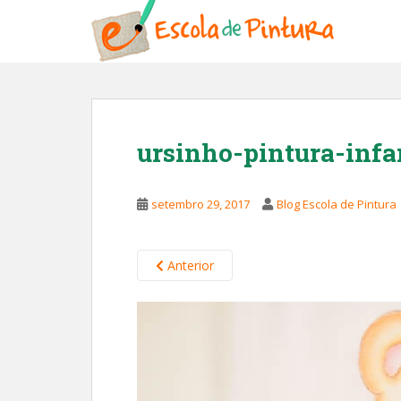
S
k
i
p
t
o
m
ursinho-pintura-infa
a
i
n
setembro 29, 2017
Blog Escola de Pintura
c
o
n
Anterior
t
e
n
t