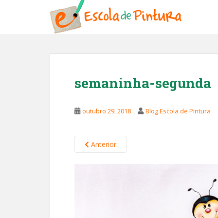
S
k
i
p
t
o
m
semaninha-segunda
a
i
n
outubro 29, 2018
Blog Escola de Pintura
c
o
n
Anterior
t
e
n
t