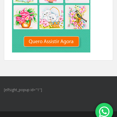
[elfsight_popup id="1"]