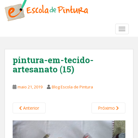
S
k
i
p
TOGGLE
t
o
m
a
pintura-em-tecido-
i
artesanato (15)
n
c
o
maio 21, 2019
Blog Escola de Pintura
n
t
e
Anterior
Próximo
n
t