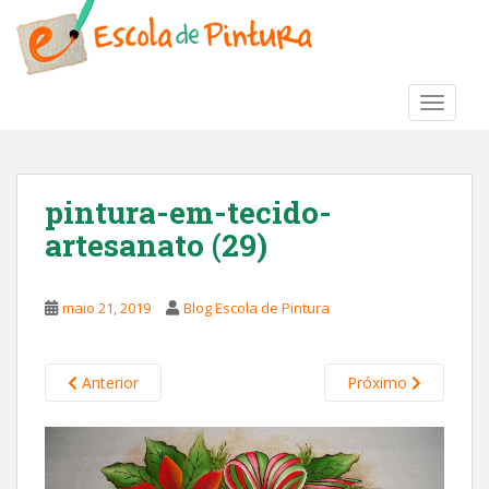
S
k
i
p
TOGGLE
t
o
m
a
pintura-em-tecido-
i
artesanato (29)
n
c
o
maio 21, 2019
Blog Escola de Pintura
n
t
e
Anterior
Próximo
n
t