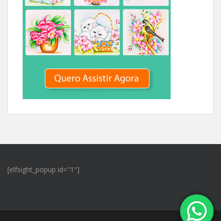
[elfsight_popup id="1"]