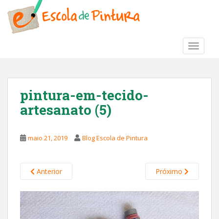
S
k
i
p
TOGGLE
t
o
m
a
pintura-em-tecido-
i
artesanato (5)
n
c
o
maio 21, 2019
Blog Escola de Pintura
n
t
e
Anterior
Próximo
n
t