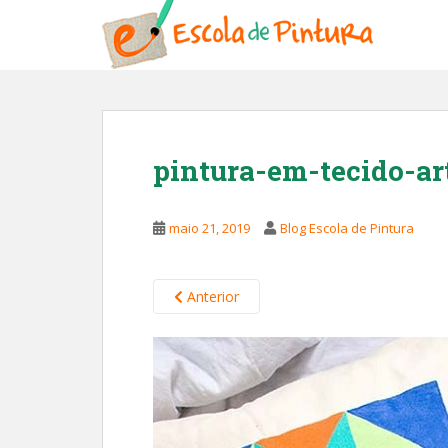
S
k
i
p
t
o
m
pintura-em-tecido-ar
a
i
n
maio 21, 2019
Blog Escola de Pintura
c
o
n
Anterior
t
e
n
t