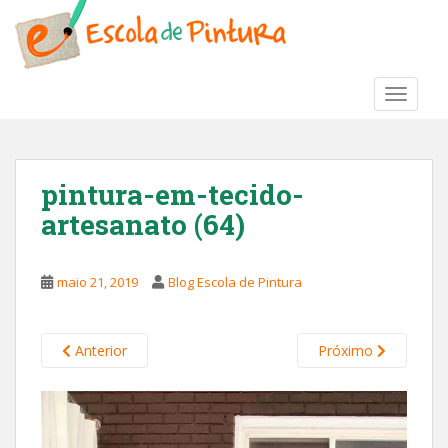
S
k
i
p
TOGGLE
t
o
m
a
pintura-em-tecido-
i
artesanato (64)
n
c
o
maio 21, 2019
Blog Escola de Pintura
n
t
e
Anterior
Próximo
n
t