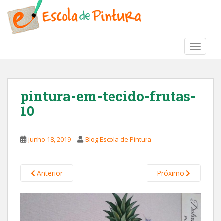
S
k
i
p
TOGGLE
t
o
m
a
pintura-em-tecido-frutas-
i
10
n
c
o
junho 18, 2019
Blog Escola de Pintura
n
t
e
Anterior
Próximo
n
t