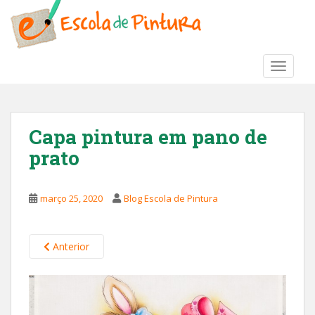
S
k
i
p
TOGGLE
t
o
m
a
Capa pintura em pano de
i
prato
n
c
o
março 25, 2020
Blog Escola de Pintura
n
t
e
Anterior
n
t