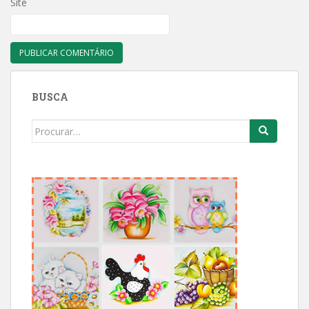
Site
BUSCA
Search
for: