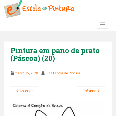
S
k
i
p
TOGGLE
t
o
m
a
Pintura em pano de prato
i
(Páscoa) (20)
n
c
o
março 25, 2020
Blog Escola de Pintura
n
t
e
Anterior
Próximo
n
t