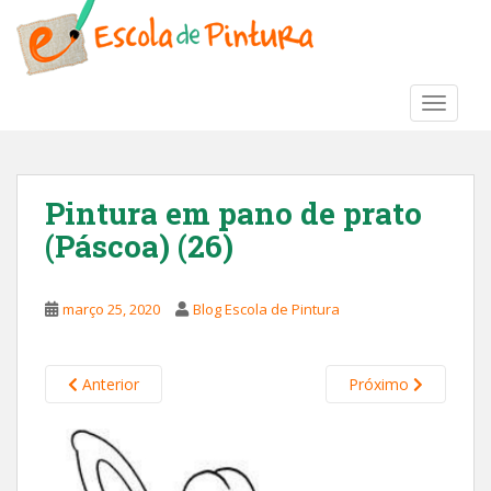
S
k
i
p
TOGGLE
t
o
m
a
Pintura em pano de prato
i
(Páscoa) (26)
n
c
o
março 25, 2020
Blog Escola de Pintura
n
t
e
Anterior
Próximo
n
t