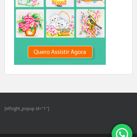
[elfsight_popup id="1"]