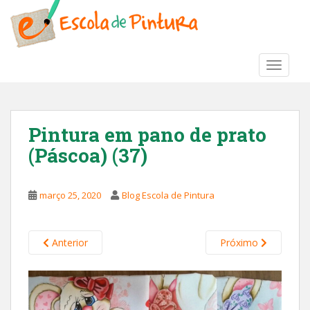
S
k
i
p
TOGGLE
t
o
m
a
Pintura em pano de prato
i
(Páscoa) (37)
n
c
o
março 25, 2020
Blog Escola de Pintura
n
t
e
Anterior
Próximo
n
t