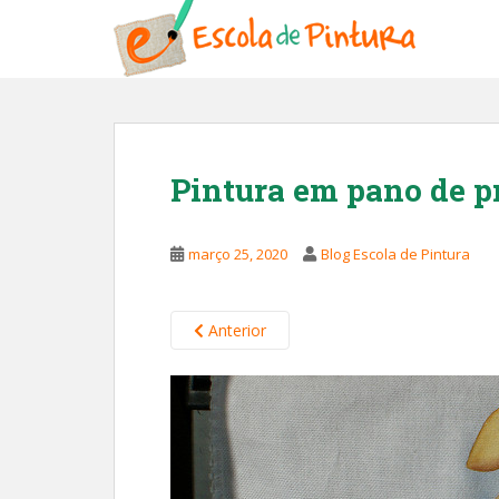
S
k
i
p
t
o
m
Pintura em pano de pr
a
i
n
março 25, 2020
Blog Escola de Pintura
c
o
n
Anterior
t
e
n
t