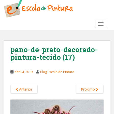
S
k
i
p
TOGGLE
t
o
m
a
pano-de-prato-decorado-
i
pintura-tecido (17)
n
c
o
abril 4, 2019
Blog Escola de Pintura
n
t
e
Anterior
Próximo
n
t