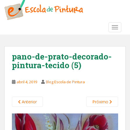
S
k
i
p
TOGGLE
t
o
m
a
pano-de-prato-decorado-
i
pintura-tecido (5)
n
c
o
abril 4, 2019
Blog Escola de Pintura
n
t
e
Anterior
Próximo
n
t