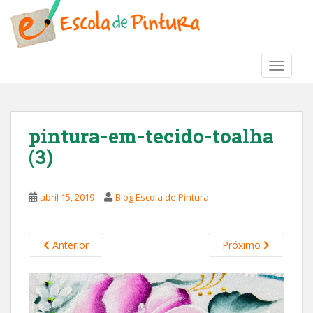
S
k
i
p
TOGGLE
t
o
m
a
pintura-em-tecido-toalha
i
(3)
n
c
o
abril 15, 2019
Blog Escola de Pintura
n
t
e
Anterior
Próximo
n
t