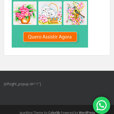
[elfsight_popup id="1"]
sparkling Theme by
Colorlib
Powered by
WordPress