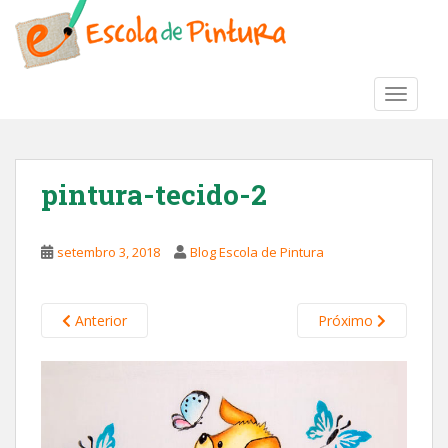
S
k
i
p
TOGGLE
t
o
m
a
pintura-tecido-2
i
n
c
setembro 3, 2018
Blog Escola de Pintura
o
n
t
Anterior
Próximo
e
n
t