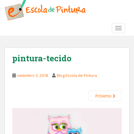
S
k
i
p
TOGGLE
t
o
m
a
pintura-tecido
i
n
c
setembro 3, 2018
Blog Escola de Pintura
o
n
t
Próximo
e
n
t