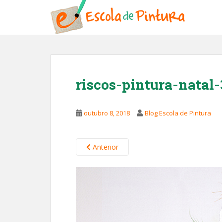
S
k
i
p
t
o
m
riscos-pintura-natal-
a
i
n
outubro 8, 2018
Blog Escola de Pintura
c
o
n
Anterior
t
e
n
t