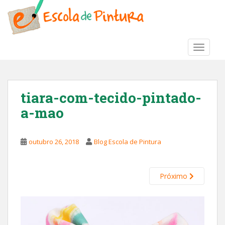
S
k
i
p
TOGGLE
t
o
m
a
tiara-com-tecido-pintado-
i
a-mao
n
c
o
outubro 26, 2018
Blog Escola de Pintura
n
t
e
Próximo
n
t