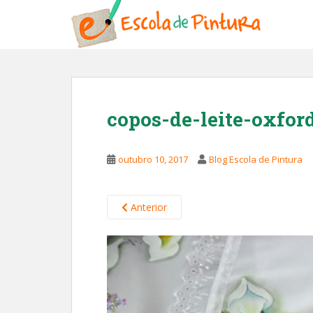
S
k
i
p
t
o
m
copos-de-leite-oxfor
a
i
n
outubro 10, 2017
Blog Escola de Pintura
c
o
n
Anterior
t
e
n
t